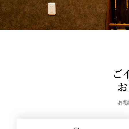
ご
お
お電